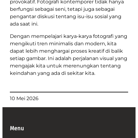
provokatif. Fotografi kontemporer tidak hanya
berfungsi sebagai seni, tetapi juga sebagai
pengantar diskusi tentang isu-isu sosial yang
ada saat ini.
Dengan mempelajari karya-karya fotografi yang
mengikuti tren minimalis dan modern, kita
dapat lebih menghargai proses kreatif di balik
setiap gambar. Ini adalah perjalanan visual yang
mengajak kita untuk merenungkan tentang
keindahan yang ada di sekitar kita.
10 Mei 2026
Menu