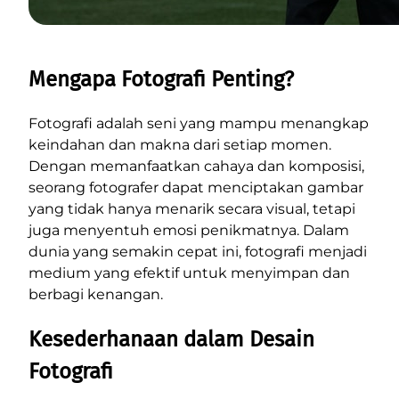
Mengapa Fotografi Penting?
Fotografi adalah seni yang mampu menangkap
keindahan dan makna dari setiap momen.
Dengan memanfaatkan cahaya dan komposisi,
seorang fotografer dapat menciptakan gambar
yang tidak hanya menarik secara visual, tetapi
juga menyentuh emosi penikmatnya. Dalam
dunia yang semakin cepat ini, fotografi menjadi
medium yang efektif untuk menyimpan dan
berbagi kenangan.
Kesederhanaan dalam Desain
Fotografi